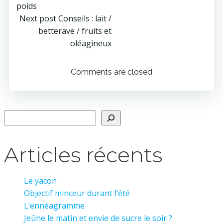
de
poids
Navigation
Next post
Conseils : lait /
l’article
betterave / fruits et
de
oléagineux
l’article
Comments are closed
Rechercher
Articles récents
Le yacon
Objectif minceur durant l’été
L’ennéagramme
Jeûne le matin et envie de sucre le soir ?