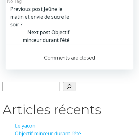
No Tag
Navigation
Previous post
Jeûne le
matin et envie de sucre le
de
soir ?
Navigation
Next post
Objectif
l’article
minceur durant l’été
de
Comments are closed
l’article
Rechercher
Articles récents
Le yacon
Objectif minceur durant l’été